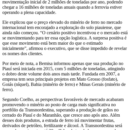
movimentação inicial de 2 milhões de toneladas por ano, podendo
chegar a 16 milhões de toneladas anuais quando a ferrovia estiver
operando a plena capacidade.
Ele explicou que o preço elevado do minério de ferro no mercado
internacional tem encorajado a exploração do solo piauiense, que
ainda não começou. “O cenário positivo incentivou e o mercado está
se movimentando para ter essa opção logística. A surpresa positiva é
que esse movimento está bem maior do que o estimado
inicialmente”, afirmou o executivo, que se disse impedido de revelar
os nomes dos clientes.
Por meio de nota, a Bemisa informou apenas que sua produção no
Piauí será iniciada em 2015, com 5 milhões de toneladas, atingindo
o dobro deste volume dois anos mais tarde. Fundada em 2007, a
empresa tem seus principais projetos em Mato Grosso (fosfato),
Goiás (níquel), Bahia (minério de ferro) e Minas Gerais (minério de
ferro).
Segundo Coelho, as perspectivas favoráveis de mercado acabaram
promovendo o minério ao posto de carga mais significativa no
portfólio da Transnordestina, superando a produção de grãos no
cerrado do Piauí e do Maranhão, que cresce ano após ano. Além
desses dois produtos, a estrada de ferro irá movimentar frutas,
derivados de petróleo, fertilizante e álcool. A Transnordestina será