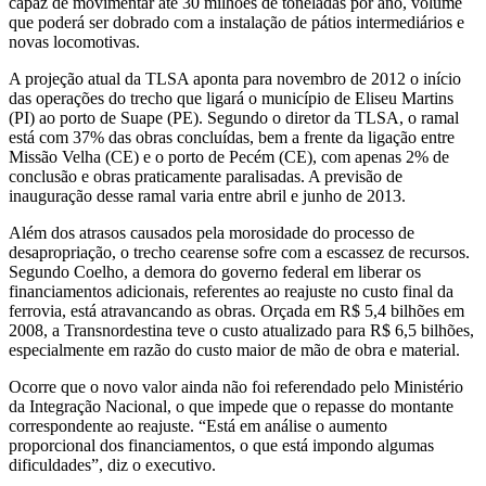
capaz de movimentar até 30 milhões de toneladas por ano, volume
que poderá ser dobrado com a instalação de pátios intermediários e
novas locomotivas.
A projeção atual da TLSA aponta para novembro de 2012 o início
das operações do trecho que ligará o município de Eliseu Martins
(PI) ao porto de Suape (PE). Segundo o diretor da TLSA, o ramal
está com 37% das obras concluídas, bem a frente da ligação entre
Missão Velha (CE) e o porto de Pecém (CE), com apenas 2% de
conclusão e obras praticamente paralisadas. A previsão de
inauguração desse ramal varia entre abril e junho de 2013.
Além dos atrasos causados pela morosidade do processo de
desapropriação, o trecho cearense sofre com a escassez de recursos.
Segundo Coelho, a demora do governo federal em liberar os
financiamentos adicionais, referentes ao reajuste no custo final da
ferrovia, está atravancando as obras. Orçada em R$ 5,4 bilhões em
2008, a Transnordestina teve o custo atualizado para R$ 6,5 bilhões,
especialmente em razão do custo maior de mão de obra e material.
Ocorre que o novo valor ainda não foi referendado pelo Ministério
da Integração Nacional, o que impede que o repasse do montante
correspondente ao reajuste. “Está em análise o aumento
proporcional dos financiamentos, o que está impondo algumas
dificuldades”, diz o executivo.