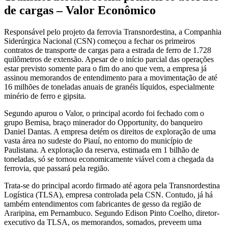
de cargas – Valor Econômico
Responsável pelo projeto da ferrovia Transnordestina, a Companhia
Siderúrgica Nacional (CSN) começou a fechar os primeiros
contratos de transporte de cargas para a estrada de ferro de 1.728
quilômetros de extensão. Apesar de o início parcial das operações
estar previsto somente para o fim do ano que vem, a empresa já
assinou memorandos de entendimento para a movimentação de até
16 milhões de toneladas anuais de granéis líquidos, especialmente
minério de ferro e gipsita.
Segundo apurou o Valor, o principal acordo foi fechado com o
grupo Bemisa, braço minerador do Opportunity, do banqueiro
Daniel Dantas. A empresa detém os direitos de exploração de uma
vasta área no sudeste do Piauí, no entorno do município de
Paulistana. A exploração da reserva, estimada em 1 bilhão de
toneladas, só se tornou economicamente viável com a chegada da
ferrovia, que passará pela região.
Trata-se do principal acordo firmado até agora pela Transnordestina
Logística (TLSA), empresa controlada pela CSN. Contudo, já há
também entendimentos com fabricantes de gesso da região de
Araripina, em Pernambuco. Segundo Edison Pinto Coelho, diretor-
executivo da TLSA, os memorandos, somados, preveem uma