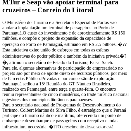
MTur e Seap vão apoiar terminal para
cruzeiros – Correio do Litoral
O Ministério do Turismo e a Secretaria Especial de Portos vão
apoiar a implantação um terminal de passageiros no Porto de
Paranaguá.O custo do investimento é de aproximadamente R$ 150
milhões, e compõe o projeto de expansão da capacidade de
operação do Porto de Paranaguá, estimado em R$ 2,5 bilhões. �??
Esta iniciativa exige união de esforços em todas as esferas
administrativas do poder público e também da iniciativa privada�?
�, afirmou o secretário de Estado do Turismo, Faisal Saleh.
Para ele, algumas alternativas de participação do empresariado no
projeto são por meio de aporte direto de recursos públicos, por meio
de Parcerias Público-Privadas e por concessão de exploração.
Paranaguá sediou a 15ª Reunião do GT Náutico Brasileiro,
realizado em Paranaguá, entre terça e quarta-feira. O encontro
reuniu representantes de cinco ministérios, do trade turístico nacional
e gestores dos municípios litorâneos paranaenses.
Para o secretário nacional de Programas de Desenvolvimento do
Turismo, Colbert Martins da Silva Filho, é estratégico que o Paraná
participe do turismo náutico e marítimo, oferecendo um ponto de
embarque e desembarque de passageiros com receptivo e toda a
infraestrutura necessária. �??O crescimento desse setor está