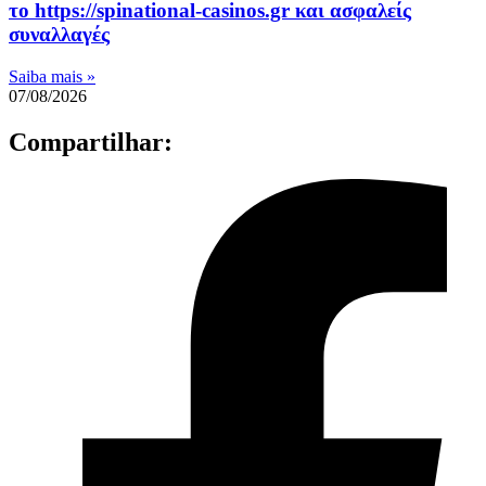
το https://spinational-casinos.gr και ασφαλείς
συναλλαγές
Saiba mais »
07/08/2026
Compartilhar: