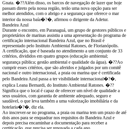
Gnata. �??Além disso, os barcos de navegação de lazer que hoje
passam direto pela nossa região, terão uma nova opção para ser
melhor atendidos, com o abrigo e a segurança que oferece o mar
interior da nossa baía�?�, afirmou o dirigente da Adetur.
Bandeira Azul
Durante o encontro, em Paranaguá, um grupo de gestores públicos e
proprietários de marinas assistiu a uma apresentação do programa de
certificação internacional Bandeira Azul, que no Brasil é
representado pelo Instituto Ambiental Ratones, de Florianópolis.
A certificação, que é baseada no atendimento a um conjunto de 33
critérios, divididos em quatro grupos (educação ambiental;
segurança pública; gestão ambiental e qualidade da água). �??Ao
cumprir esses critérios, que são aferidos e julgados por um comitê
nacional e outro internacional, a praia ou marina que é certificada
pelo Bandeira Azul passa a ter visibilidade internacional�?�,
explica Leana Bernardi, do Instituto Ambiental Ratones. �??
Significa que o local é capaz de oferecer um nível de qualidade a
seus usuários, com garantia de ambiente adequado, seguro e
saudável, o que leva também a uma valorização imobiliária e da
hotelaria�?�, diz ela.
Ao inscrever-se no programa, a praia ou marina tem um prazo de até
dois anos para se enquadrar nos requisitos do Bandeira Azul e
depois precisa encaminhar a documentação para receber a
certiticação, que precisa ser renovada a cada ano.