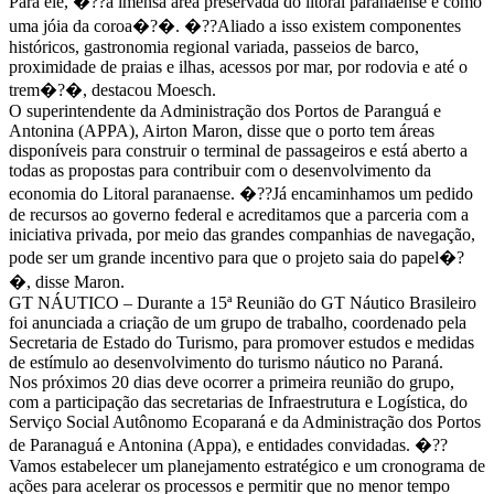
Para ele, �??a imensa área preservada do litoral paranaense é como
uma jóia da coroa�?�. �??Aliado a isso existem componentes
históricos, gastronomia regional variada, passeios de barco,
proximidade de praias e ilhas, acessos por mar, por rodovia e até o
trem�?�, destacou Moesch.
O superintendente da Administração dos Portos de Paranguá e
Antonina (APPA), Airton Maron, disse que o porto tem áreas
disponíveis para construir o terminal de passageiros e está aberto a
todas as propostas para contribuir com o desenvolvimento da
economia do Litoral paranaense. �??Já encaminhamos um pedido
de recursos ao governo federal e acreditamos que a parceria com a
iniciativa privada, por meio das grandes companhias de navegação,
pode ser um grande incentivo para que o projeto saia do papel�?
�, disse Maron.
GT NÁUTICO – Durante a 15ª Reunião do GT Náutico Brasileiro
foi anunciada a criação de um grupo de trabalho, coordenado pela
Secretaria de Estado do Turismo, para promover estudos e medidas
de estímulo ao desenvolvimento do turismo náutico no Paraná.
Nos próximos 20 dias deve ocorrer a primeira reunião do grupo,
com a participação das secretarias de Infraestrutura e Logística, do
Serviço Social Autônomo Ecoparaná e da Administração dos Portos
de Paranaguá e Antonina (Appa), e entidades convidadas. �??
Vamos estabelecer um planejamento estratégico e um cronograma de
ações para acelerar os processos e permitir que no menor tempo