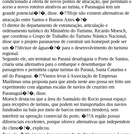
condicionado à oferta de novos pontos de atracação, que permitam o
aceso a novos roteiros atrativos ao turista, e Paranaguá tem um
grande potencial�?�, disse. �??Hoje não existem alternativas de
atracação entre Santos e Buenos Aires.�?�
O diretor do departamento de estruturação, articulação e
ordenamento turístico do Ministério do Turismo, Ricardo Moesch,
que coordena o Grupo de Trabalho do Turismo Náutico Nacional,
disse que o projeto paranaense de construir um homeport pode ser
um �??divisor de águas�?� para o desenvolvimento do turismo
regional.
Segundo ele, um terminal no Paraná desafogaria o Porto de Santos,
criaria uma alternativa para o embarque e desembarque de
passageiros e permitiria captar turistas do Paraná, Santa Catarina e
até do Paraguai. �??Vamos levar à Associação de Empresas
Marítimas uma proposta para que ainda neste ano possa ser feito um
experimento com algumas escalas de navios de cruzeiro em
Paranaguá�?�, disse.
Moesch destacou que a área do Santuário do Rocio possui espaço
para receptivo de turistas, que podem ser transportados dos navios
fundeados na baía por meio de barcos menores (tenders), sem
interferir na operação comercial do porto. �??A região possui
diferenciais excelentes, porque oferece alternativas que independem
do clima�?�, explicou.