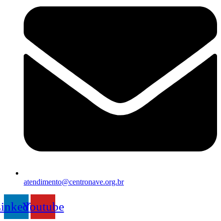
atendimento@centronave.org.br
inkedin
Youtube