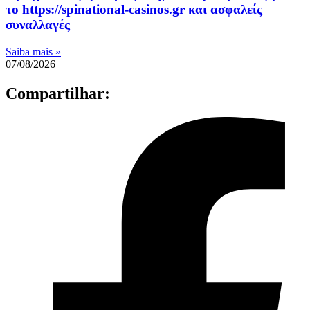
το https://spinational-casinos.gr και ασφαλείς
συναλλαγές
Saiba mais »
07/08/2026
Compartilhar: