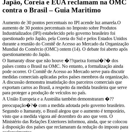
Japão, Coreia e EUA reclamam na OMC
contra o Brasil – Guia Maritimo
Aumento de 30 pontos percentuais no IPI acende luz amarela.O
aumento de 30 pontos percentuais no Imposto sobre Produtos
Industrializados (IPI) estabelecido pelo governo brasileiro foi
questionado pelo Japão, pela Coreia do Sul e pelos Estados Unidos
durante a reunião do Comitê de Acesso ao Mercado da Organização
Mundial do Comércio (OMC) ontem (14). O debate foi aberto após
questionamento do Japão.
O Itamaraty disse que não houve �??queixa formal�?� dos
países contra o Brasil na OMC. No entanto, a formalização ainda
pode ocorrer. O Comitê de Acesso ao Mercado serve para discutir
medidas comerciais aplicadas pelos países membros da organização.
A discussão demonstra insatisfação dos parceiros comerciais que
exportam carros ao Brasil, a respeito da medida brasileira que serve
para proteger a produção de veículos no país.
A União Europeia e a Austrália também demonstraram �??
preocupação�?� com a medida adotada pelo governo brasileiro.
Segundo o Itamaraty, o Brasil alegou que o aumento é temporário,
visto que a medida vigora até dezembro do ano que vem. O
Ministério das Relações Exteriores informou, ainda, que se colocou
à disposição dos países que reclamaram da redução do imposto para