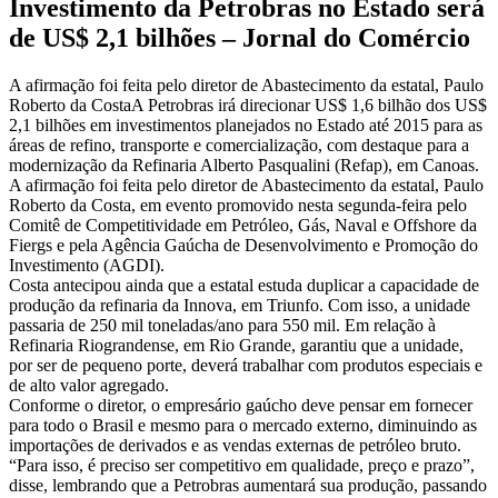
Investimento da Petrobras no Estado será
de US$ 2,1 bilhões – Jornal do Comércio
A afirmação foi feita pelo diretor de Abastecimento da estatal, Paulo
Roberto da CostaA Petrobras irá direcionar US$ 1,6 bilhão dos US$
2,1 bilhões em investimentos planejados no Estado até 2015 para as
áreas de refino, transporte e comercialização, com destaque para a
modernização da Refinaria Alberto Pasqualini (Refap), em Canoas.
A afirmação foi feita pelo diretor de Abastecimento da estatal, Paulo
Roberto da Costa, em evento promovido nesta segunda-feira pelo
Comitê de Competitividade em Petróleo, Gás, Naval e Offshore da
Fiergs e pela Agência Gaúcha de Desenvolvimento e Promoção do
Investimento (AGDI).
Costa antecipou ainda que a estatal estuda duplicar a capacidade de
produção da refinaria da Innova, em Triunfo. Com isso, a unidade
passaria de 250 mil toneladas/ano para 550 mil. Em relação à
Refinaria Riograndense, em Rio Grande, garantiu que a unidade,
por ser de pequeno porte, deverá trabalhar com produtos especiais e
de alto valor agregado.
Conforme o diretor, o empresário gaúcho deve pensar em fornecer
para todo o Brasil e mesmo para o mercado externo, diminuindo as
importações de derivados e as vendas externas de petróleo bruto.
“Para isso, é preciso ser competitivo em qualidade, preço e prazo”,
disse, lembrando que a Petrobras aumentará sua produção, passando