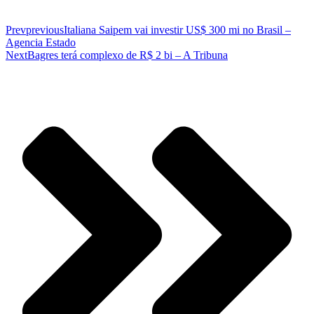
Prev
previous
Italiana Saipem vai investir US$ 300 mi no Brasil –
Agencia Estado
Next
Bagres terá complexo de R$ 2 bi – A Tribuna