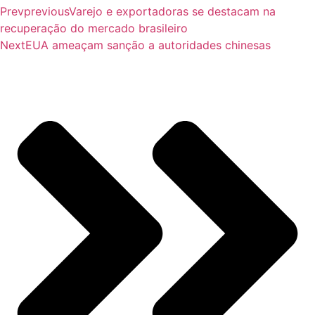
Prev
previous
Varejo e exportadoras se destacam na
recuperação do mercado brasileiro
Next
EUA ameaçam sanção a autoridades chinesas