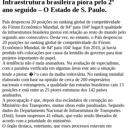
Infraestrutura brasileira piora pelo 2º
ano seguido – O Estado de S. Paulo.
País despencou 20 posições no ranking global de competitividade
do Fórum Econômico Mundial, de 84º para 104º lugarA qualidade
da infraestrutura brasileira piorou em relação ao resto do mundo pelo
segundo ano consecutivo. Desta vez, no entanto, o País despencou
20 posições no ranking global de competitividade do Fórum
Econômico Mundial, de 84º para 104º lugar. Em 2010, já havia
perdido três colocações por causa da lentidão do governo para tirar
projetos importantes do papel.
A tendência não é nada animadora. Na avaliação de especialistas,
com a paralisia verificada em algumas áreas este ano a situação
tende a piorar. �? o caso da malha rodoviária. No ranking mundial
elaborado com base na opinião de cerca de 200 empresários
nacionais e estrangeiros, a qualidade das estradas brasileiras caiu 13
posições e está entre as 25 piores estruturas dos 142 países
analisados.
A preocupação é que, depois dos escândalos de corrupção no
Ministério dos Transportes, muitas obras estão paralisadas. Segundo
dados do Departamento Nacional de Infraestrutura de Transportes
(Dnit), foram suspensos 41 editais, que estão sendo liberados de
acordo com a prioridade do ministério.
O órgão destaca, entretanto, que esses processos estavam em