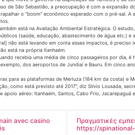
caso de São Sebastião, a preocupação é com a expansão do
 atrapalhar o “boom” econômico esperado com o pré-sal. A 
tos.
mbém está na Avaliação Ambiental Estratégica. O estudo, 
públicos (saúde, educação, abastecimento de água etc.) e s
ral] não está levando em conta esses impactos, é preciso 
ão está na própria Itanhaém.
uando recebia uma média de cinco passageiros por dia, é
 exemplo, dos aeroportos de Jundiaí e Bauru. Em cinco anos
bras para as plataformas de Merluza (184 km da costa) e M
ão, como está previsto até 2017”, diz Silvio Lousada, secr
e apoio aéreo: Itanhaém, Santos, Cabo Frio, Jacarepaguá e I
 main avec casino
Πραγματικές εμπειρ
és
https://spinationa