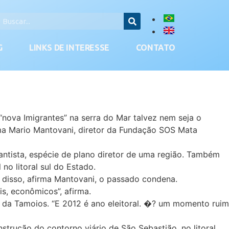
G
LINKS DE INTERESSE
CONTATO
“nova Imigrantes” na serra do Mar talvez nem seja o
rma Mario Mantovani, diretor da Fundação SOS Mata
ntista, espécie de plano diretor de uma região. Também
no litoral sul do Estado.
disso, afirma Mantovani, o passado condena.
is, econômicos”, afirma.
o da Tamoios. “E 2012 é ano eleitoral. �? um momento ruim
trução do contorno viário de São Sebastião, no litoral