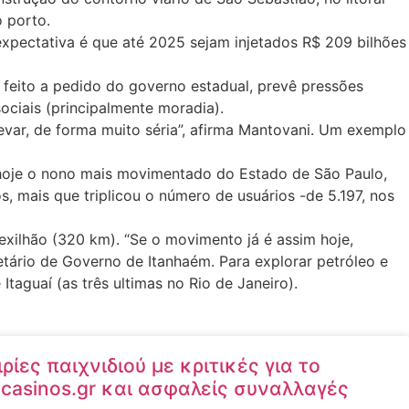
 porto.
expectativa é que até 2025 sejam injetados R$ 209 bilhões
feito a pedido do governo estadual, prevê pressões
ociais (principalmente moradia).
levar, de forma muito séria”, afirma Mantovani. Um exemplo
 hoje o nono mais movimentado do Estado de São Paulo,
, mais que triplicou o número de usuários -de 5.197, nos
exilhão (320 km). “Se o movimento já é assim hoje,
etário de Governo de Itanhaém. Para explorar petróleo e
taguaí (as três ultimas no Rio de Janeiro).
ίες παιχνιδιού με κριτικές για το
l-casinos.gr και ασφαλείς συναλλαγές