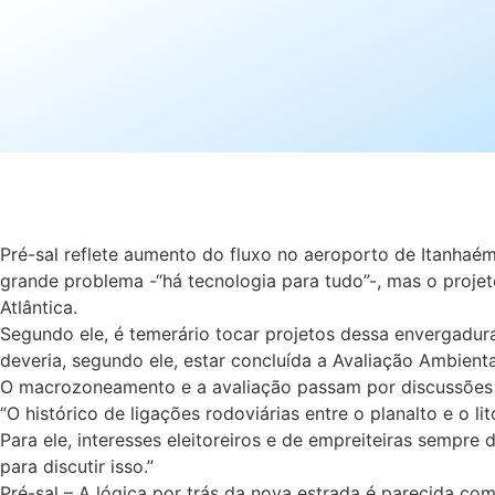
Pré-sal reflete aumento do fluxo no aeroporto de Itanhaé
grande problema -“há tecnologia para tudo”-, mas o proje
Atlântica.
Segundo ele, é temerário tocar projetos dessa envergadu
deveria, segundo ele, estar concluída a Avaliação Ambienta
O macrozoneamento e a avaliação passam por discussões 
“O histórico de ligações rodoviárias entre o planalto e o li
Para ele, interesses eleitoreiros e de empreiteiras sempr
para discutir isso.”
Pré-sal – A lógica por trás da nova estrada é parecida co