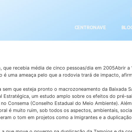
CENTRONAVE
BLO
m, que recebia média de cinco pessoas/dia em 2005Abrir a 
to é uma ameaça pelo que a rodovia trará de impacto, afi
ra sem que esteja pronto o macrozoneamento da Baixada Sa
l Estratégica, um estudo amplo sobre os efeitos do pré-sal 
no Consema (Conselho Estadual do Meio Ambiente). Além 
toral é muito ruim, sob todos os aspectos, ambientais, socia
e deram o tom em projetos como a Imigrantes e a duplicaçã
m a que move o governo na duplicação da Tamoios e da cons