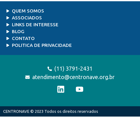
QUEM SOMOS
ASSOCIADOS
LINKS DE INTERESSE
BLOG
CONTATO
POLITICA DE PRIVACIDADE
(11) 3791-2431
atendimento@centronave.org.br
CENTRONAVE © 2023 Todos os direitos reservados