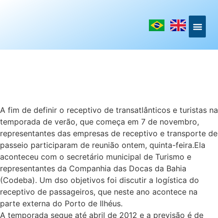
LINKS DE I
A fim de definir o receptivo de transatlânticos e turistas na
temporada de verão, que começa em 7 de novembro,
representantes das empresas de receptivo e transporte de
passeio participaram de reunião ontem, quinta-feira.Ela
aconteceu com o secretário municipal de Turismo e
representantes da Companhia das Docas da Bahia
(Codeba). Um dso objetivos foi discutir a logística do
receptivo de passageiros, que neste ano acontece na
parte externa do Porto de Ilhéus.
A temporada segue até abril de 2012 e a previsão é de