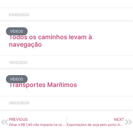
03/05/2022
VÍDEOS
Todos os caminhos levam à
navegação
15/10/2021
VÍDEOS
Transportes Marítimos
06/03/2020
PREVIOUS
NEXT
Dólar a R$ 1,90 não impacta na competitividade – Agência Estado
Exportações de soja pelo porto de Paranaguá crescem 16% – Guia Maritimo