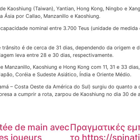
 Kaoshiung (Taiwan), Yantian, Hong Kong, Ningbo e Xangai
 a Ásia por Callao, Manzanillo e Kaoshiung.
m capacidade nominal entre 3.700 Teus (unidade de medida 
e trânsito é de cerca de 31 dias, dependendo da origem e 
iagem leva entre 28 e 30 dias, respectivamente.
e Manzanillo, Kaoshiung e Hong Kong com 11, 31 e 33 dias
pão, Coréia e Sudeste Asiático, Índia e Oriente Médio.
amá – Costa Oeste da América do Sul) surgiu do quanto 
mpresa a cumprir a rota, zarpou de Kaoshiung no dia 30 de
rtée de main avec
Πραγματικές εμπε
les joueurs
το https://spina