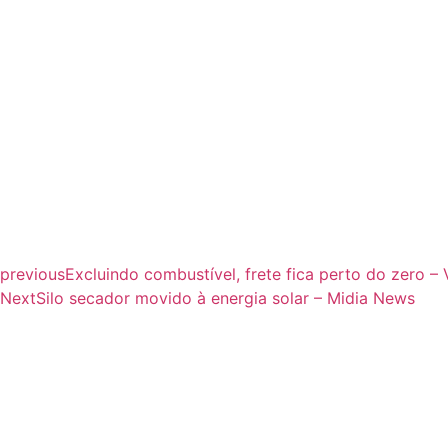
previous
Excluindo combustível, frete fica perto do zero –
Next
Silo secador movido à energia solar – Midia News