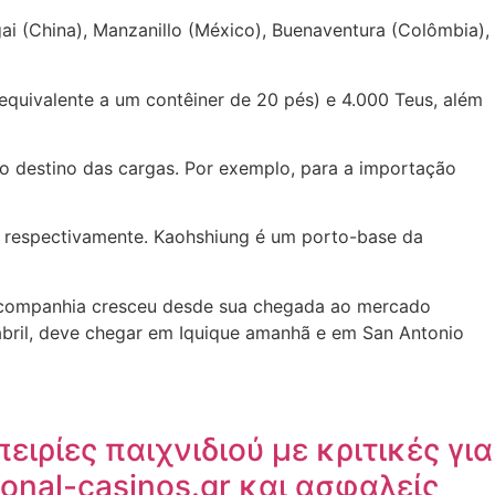
 (China), Manzanillo (México), Buenaventura (Colômbia),
equivalente a um contêiner de 20 pés) e 4.000 Teus, além
do destino das cargas. Por exemplo, para a importação
, respectivamente. Kaohshiung é um porto-base da
a companhia cresceu desde sua chegada ao mercado
 abril, deve chegar em Iquique amanhã e em San Antonio
ιρίες παιχνιδιού με κριτικές για
tional-casinos.gr και ασφαλείς