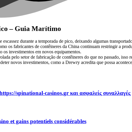
ico – Guia Marítimo
e escassez durante a temporada de pico, deixando algumas transportado
 os fabricantes de contêineres da China continuam restringir a produ
do os investimentos em novos equipamentos.
olada pelo setor de fabricação de contêineres do que no passado, isso r
o deter novos investimentos, como a Drewry acredita que possa acontece
https://spinational-casinos.gr και ασφαλείς συναλλαγές
no et gains potentiels considérables