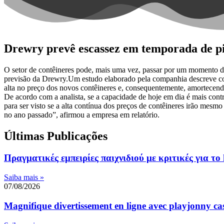
Drewry prevê escassez em temporada de p
O setor de contêineres pode, mais uma vez, passar por um momento d
previsão da Drewry.Um estudo elaborado pela companhia descreve como
alta no preço dos novos contêineres e, consequentemente, amortecen
De acordo com a analista, se a capacidade de hoje em dia é mais contr
para ser visto se a alta contínua dos preços de contêineres irão mesm
no ano passado”, afirmou a empresa em relatório.
Últimas Publicações
Πραγματικές εμπειρίες παιχνιδιού με κριτικές για το 
Saiba mais »
07/08/2026
Magnifique divertissement en ligne avec playjonny casi