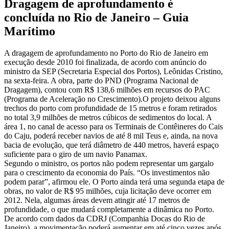
Dragagem de aprofundamento é
concluída no Rio de Janeiro – Guia
Marítimo
A dragagem de aprofundamento no Porto do Rio de Janeiro em
execução desde 2010 foi finalizada, de acordo com anúncio do
ministro da SEP (Secretaria Especial dos Portos), Leônidas Cristino,
na sexta-feira. A obra, parte do PND (Programa Nacional de
Dragagem), contou com R$ 138,6 milhões em recursos do PAC
(Programa de Aceleração no Crescimento).O projeto deixou alguns
trechos do porto com profundidade de 15 metros e foram retirados
no total 3,9 milhões de metros cúbicos de sedimentos do local. A
área 1, no canal de acesso para os Terminais de Contêineres do Cais
do Caju, poderá receber navios de até 8 mil Teus e, ainda, na nova
bacia de evolução, que terá diâmetro de 440 metros, haverá espaço
suficiente para o giro de um navio Panamax.
Segundo o ministro, os portos não podem representar um gargalo
para o crescimento da economia do País. “Os investimentos não
podem parar”, afirmou ele. O Porto ainda terá uma segunda etapa de
obras, no valor de R$ 95 milhões, cuja licitação deve ocorrer em
2012. Nela, algumas áreas devem atingir até 17 metros de
profundidade, o que mudará completamente a dinâmica no Porto.
De acordo com dados da CDRJ (Companhia Docas do Rio de
Janeiro), a movimentação poderá aumentar em até cinco vezes após