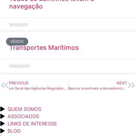
navegação
15/10/2021
VÍDEOS
Transportes Marítimos
06/03/2020
PREVIOUS
NEXT
Lei Geral das Agências Reguladoras será sancionada no próximo dia 26
Bancos incentivam a descarbonização dos navios
QUEM SOMOS
ASSOCIADOS
LINKS DE INTERESSE
BLOG