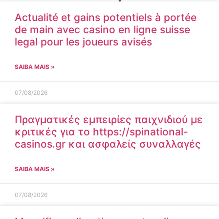
Actualité et gains potentiels à portée
de main avec casino en ligne suisse
legal pour les joueurs avisés
SAIBA MAIS »
07/08/2026
Πραγματικές εμπειρίες παιχνιδιού με
κριτικές για το https://spinational-
casinos.gr και ασφαλείς συναλλαγές
SAIBA MAIS »
07/08/2026