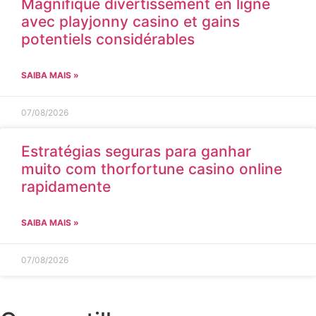
Magnifique divertissement en ligne
avec playjonny casino et gains
potentiels considérables
SAIBA MAIS »
07/08/2026
Estratégias seguras para ganhar
muito com thorfortune casino online
rapidamente
SAIBA MAIS »
07/08/2026