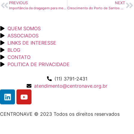
PREVIOUS
NEXT
Importância da dragagem para melhorar ganhos operacionais dos portos é tema do primeiro painel do Sul Export
Crescimento do Porto de Santos passa por acessos ferroviários, defende Abratec
QUEM SOMOS
ASSOCIADOS
LINKS DE INTERESSE
BLOG
CONTATO
POLITICA DE PRIVACIDADE
(11) 3791-2431
atendimento@centronave.org.br
CENTRONAVE © 2023 Todos os direitos reservados