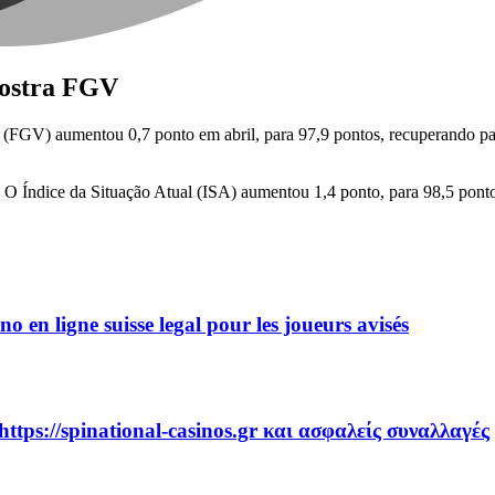
mostra FGV
s (FGV) aumentou 0,7 ponto em abril, para 97,9 pontos, recuperando pa
O Índice da Situação Atual (ISA) aumentou 1,4 ponto, para 98,5 pontos.
no en ligne suisse legal pour les joueurs avisés
https://spinational-casinos.gr και ασφαλείς συναλλαγές