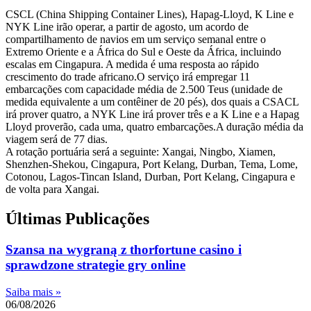
CSCL (China Shipping Container Lines), Hapag-Lloyd, K Line e
NYK Line irão operar, a partir de agosto, um acordo de
compartilhamento de navios em um serviço semanal entre o
Extremo Oriente e a África do Sul e Oeste da África, incluindo
escalas em Cingapura. A medida é uma resposta ao rápido
crescimento do trade africano.O serviço irá empregar 11
embarcações com capacidade média de 2.500 Teus (unidade de
medida equivalente a um contêiner de 20 pés), dos quais a CSACL
irá prover quatro, a NYK Line irá prover três e a K Line e a Hapag
Lloyd proverão, cada uma, quatro embarcações.A duração média da
viagem será de 77 dias.
A rotação portuária será a seguinte: Xangai, Ningbo, Xiamen,
Shenzhen-Shekou, Cingapura, Port Kelang, Durban, Tema, Lome,
Cotonou, Lagos-Tincan Island, Durban, Port Kelang, Cingapura e
de volta para Xangai.
Últimas Publicações
Szansa na wygraną z thorfortune casino i
sprawdzone strategie gry online
Saiba mais »
06/08/2026