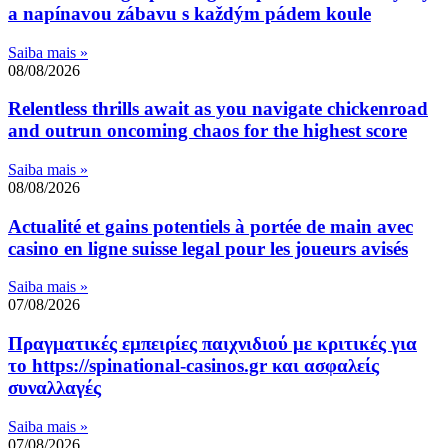
a napínavou zábavu s každým pádem koule
Saiba mais »
08/08/2026
Relentless thrills await as you navigate chickenroad
and outrun oncoming chaos for the highest score
Saiba mais »
08/08/2026
Actualité et gains potentiels à portée de main avec
casino en ligne suisse legal pour les joueurs avisés
Saiba mais »
07/08/2026
Πραγματικές εμπειρίες παιχνιδιού με κριτικές για
το https://spinational-casinos.gr και ασφαλείς
συναλλαγές
Saiba mais »
07/08/2026