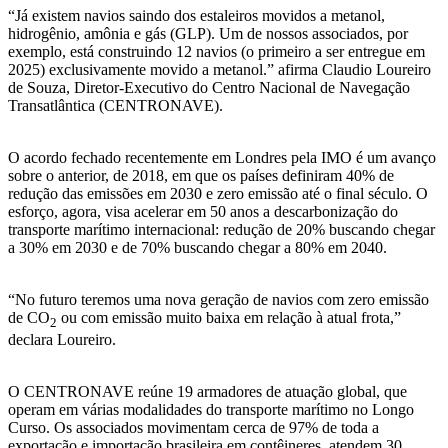
“Já existem navios saindo dos estaleiros movidos a metanol,
hidrogênio, amônia e gás (GLP). Um de nossos associados, por
exemplo, está construindo 12 navios (o primeiro a ser entregue em
2025) exclusivamente movido a metanol.” afirma Claudio Loureiro
de Souza, Diretor-Executivo do Centro Nacional de Navegação
Transatlântica (CENTRONAVE).
O acordo fechado recentemente em Londres pela IMO é um avanço
sobre o anterior, de 2018, em que os países definiram 40% de
redução das emissões em 2030 e zero emissão até o final século. O
esforço, agora, visa acelerar em 50 anos a descarbonização do
transporte marítimo internacional: redução de 20% buscando chegar
a 30% em 2030 e de 70% buscando chegar a 80% em 2040.
“No futuro teremos uma nova geração de navios com zero emissão
de CO
ou com emissão muito baixa em relação à atual frota,”
2
declara Loureiro.
O CENTRONAVE reúne 19 armadores de atuação global, que
operam em várias modalidades do transporte marítimo no Longo
Curso. Os associados movimentam cerca de 97% de toda a
exportação e importação brasileira em contêineres, atendem 30