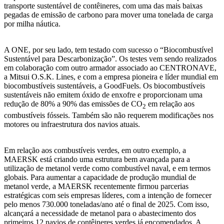
transporte sustentável de contêineres, com uma das mais baixas
pegadas de emissão de carbono para mover uma tonelada de carga
por milha náutica.
A ONE, por seu lado, tem testado com sucesso o “Biocombustível
Sustentável para Descarbonização”. Os testes vem sendo realizados
em colaboração com outro armador associado ao CENTRONAVE,
a Mitsui O.S.K. Lines, e com a empresa pioneira e líder mundial em
biocombustíveis sustentáveis, a GoodFuels. Os biocombustíveis
sustentáveis não emitem óxido de enxofre e proporcionam uma
redução de 80% a 90% das emissões de CO
em relação aos
2
combustíveis fósseis. Também são não requerem modificações nos
motores ou infraestrutura dos navios atuais.
Em relação aos combustíveis verdes, em outro exemplo, a
MAERSK está criando uma estrutura bem avançada para a
utilização de metanol verde como combustível naval, e em termos
globais. Para aumentar a capacidade de produção mundial de
metanol verde, a MAERSK recentemente firmou parcerias
estratégicas com seis empresas líderes, com a intenção de fornecer
pelo menos 730.000 toneladas/ano até o final de 2025. Com isso,
alcançará a necessidade de metanol para o abastecimento dos
primeiros 12 navios de contêineres verdes já encomendados. A