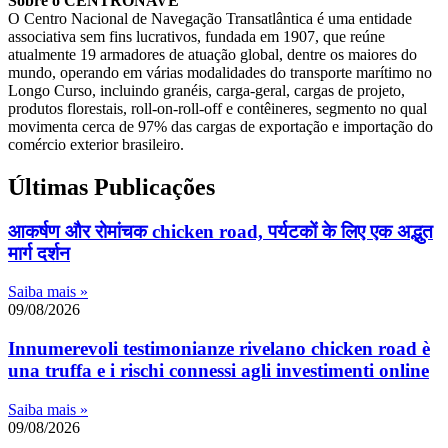
Sobre o CENTRONAVE
O Centro Nacional de Navegação Transatlântica é uma entidade
associativa sem fins lucrativos, fundada em 1907, que reúne
atualmente 19 armadores de atuação global, dentre os maiores do
mundo, operando em várias modalidades do transporte marítimo no
Longo Curso, incluindo granéis, carga-geral, cargas de projeto,
produtos florestais, roll-on-roll-off e contêineres, segmento no qual
movimenta cerca de 97% das cargas de exportação e importação do
comércio exterior brasileiro.
Últimas Publicações
आकर्षण और रोमांचक chicken road, पर्यटकों के लिए एक अद्भुत
मार्ग दर्शन
Saiba mais »
09/08/2026
Innumerevoli testimonianze rivelano chicken road è
una truffa e i rischi connessi agli investimenti online
Saiba mais »
09/08/2026