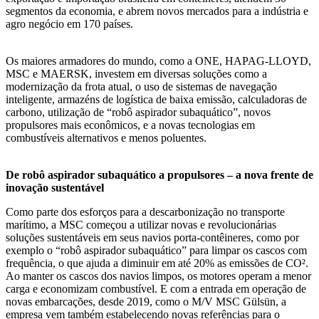
segmentos da economia, e abrem novos mercados para a indústria e
agro negócio em 170 países.
Os maiores armadores do mundo, como a ONE, HAPAG-LLOYD,
MSC e MAERSK, investem em diversas soluções como a
modernização da frota atual, o uso de sistemas de navegação
inteligente, armazéns de logística de baixa emissão, calculadoras de
carbono, utilização de “robô aspirador subaquático”, novos
propulsores mais econômicos, e a novas tecnologias em
combustíveis alternativos e menos poluentes.
De robô aspirador subaquático a propulsores – a nova frente de
inovação sustentável
Como parte dos esforços para a descarbonização no transporte
marítimo, a MSC começou a utilizar novas e revolucionárias
soluções sustentáveis em seus navios porta-contêineres, como por
exemplo o “robô aspirador subaquático” para limpar os cascos com
frequência, o que ajuda a diminuir em até 20% as emissões de CO².
Ao manter os cascos dos navios limpos, os motores operam a menor
carga e economizam combustível. E com a entrada em operação de
novas embarcações, desde 2019, como o M/V MSC Gülsün, a
empresa vem também estabelecendo novas referências para o