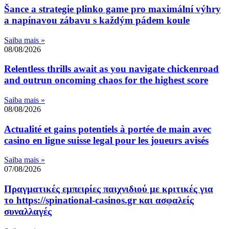
Šance a strategie plinko game pro maximální výhry
a napínavou zábavu s každým pádem koule
Saiba mais »
08/08/2026
Relentless thrills await as you navigate chickenroad
and outrun oncoming chaos for the highest score
Saiba mais »
08/08/2026
Actualité et gains potentiels à portée de main avec
casino en ligne suisse legal pour les joueurs avisés
Saiba mais »
07/08/2026
Πραγματικές εμπειρίες παιχνιδιού με κριτικές για
το https://spinational-casinos.gr και ασφαλείς
συναλλαγές