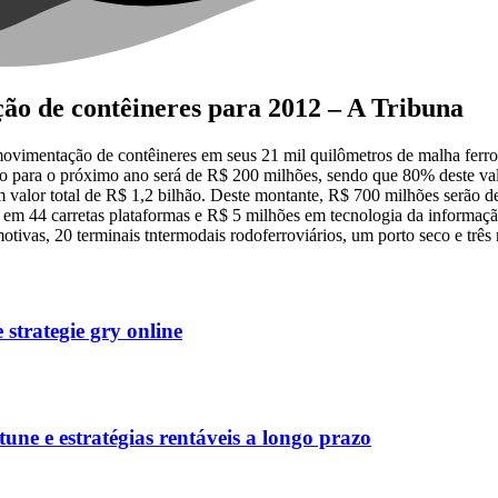
o de contêineres para 2012 – A Tribuna
imentação de contêineres em seus 21 mil quilômetros de malha ferrovi
to para o próximo ano será de R$ 200 milhões, sendo que 80% deste val
m valor total de R$ 1,2 bilhão. Deste montante, R$ 700 milhões serão 
 em 44 carretas plataformas e R$ 5 milhões em tecnologia da informaçã
vas, 20 terminais tntermodais rodoferroviários, um porto seco e três m
strategie gry online
une e estratégias rentáveis a longo prazo