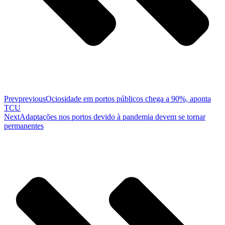
Prev
previous
Ociosidade em portos públicos chega a 90%, aponta
TCU
Next
Adaptações nos portos devido à pandemia devem se tornar
permanentes