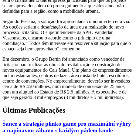
será o chamamento das empresas já licitadas para que os projetos
sejam aprovados, além do prosseguimento a questões ainda não
definidas para a região, como a mobilidade urbana.
Segundo Pestana, a solução foi apresentada como uma terceira via.
As opções seriam a desafetação da área ou a realização de novo
processo licitatório. O superintendente da SPH, Vanderlan
Vasconselos, encarou o acordo como o princípio de uma
conciliação. “Todos têm interesse em resolver a situação para que o
espaço seja bem aproveitado”, comentou.
Em dezembro, o Grupo Bertin foi anunciado como vencedor da
licitação para realizar as obras de revitalização e construção de
novos equipamentos do Cais Mauá. Um plano de empreendimentos
inclui restaurantes, centros de lazer, área mista de hotel, escritórios,
centro de convenções. No empreendimento, deverão ser investidos
cerca de R$ 450 milhões, num modelo de concessão de 25 anos,
com um aluguel ao Estado de R$ 2,5 milhões. A expectativa é de
que seja gerado 8 mil empregos (3 mil diretos e 5 mil indiretos).
Últimas Publicações
Šance a strategie plinko game pro maximální výhry
a napínavou zábavu s každým pádem koule